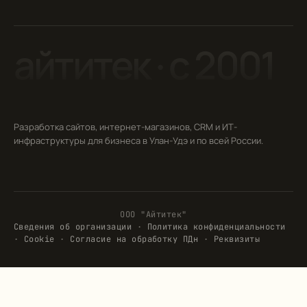
айтитек · c 2001
Разработка сайтов, интернет-магазинов, CRM и ИТ-
инфраструктуры для бизнеса в Улан-Удэ и по всей России.
ООО "Айтитек"
Сведения об организации
·
Политика конфиденциальности
·
Cookie
·
Согласие на обработку ПДн
·
Реквизиты