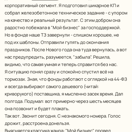
корпоративный сегмент. Я подготовил шикарное КП и
собрал железобетонное техническое задание - с упором
на качество и реальный результат. С этим добром она
радостно побежала в "Мой бизнес" за господдержкой.
Но в фонде наше ТЗ завернули - слишком хорошее, не
под их шаблоны. Отправили гулять до окончания
праздников. После Нового года она туда вернулась, а вот
нас предупредить, разумеется, "забыла". Решила,
видимо, что самая умная и теперь справится без нас.
Я ситуацию понял сразу и спокойно спустил всё на
тормозах. Зная, что фонды работают с оглядкой на 44-ФЗ
и всегда выбирают самого дешевого (читай:
криворукого) поставщика, я мысленно засек время. Дал
полгода. Подумал: вот примерно через шесть месяцев
она позвонит и будет плакать.
Так вот. Звонит сегодня. С незнакомого номера. Голос
дрожит, расстроена донельзя.
Выясняется классика жанра: "Мой бизнес" провел