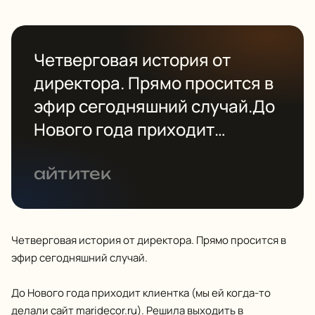
Четверговая история от
директора. Прямо просится в
эфир сегодняшний случай.До
Нового года приходит
клиентка (мы ей когда-то
делали сайт maridecor.ru).
айтитек
Решила выходить в
корпоративный сегмент. Я…
Четверговая история от директора. Прямо просится в
эфир сегодняшний случай.
До Нового года приходит клиентка (мы ей когда-то
делали сайт
maridecor.ru
). Решила выходить в