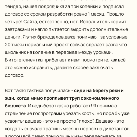
тендер, нашел подрядчика за три копейки и подписал
договор со сроком разработки ровно 1 месяц. Прошло
четыре! Сайта, естественно, нет. Исполнитель кормит
завтраками и нагло пытается выдоить дополнительные
деньги. Я этих бракоделов даже понимаю - за условные
20 тысяч нормальный проект сейчас сделает разве что
школьник на коленке в перерыве между уроками.
В итоге клиентка прибегает к нам: посмотрите, как всё
это можно исправить, давайте скорее заключать
договор.
Вот такая тактика получилась -
сиди на берегу реки и
жди, когда мимо проплывет труп сэкономленного
бюджета
. И ведь безотказно работает! Я понимаю
стремление госпрограмм урезать косты, но пора бы уже
усвоить: дешево - это не просто "плохо". Дешево - это
когда ты сначала тратишь месяцы нервов на дилетантов,
а потом всё равно приходишь к нам переделывать за