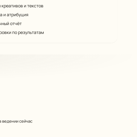
ы креативов и текстов
а и атрибуция
чный отчёт
ровки по результатам
а ведении сейчас