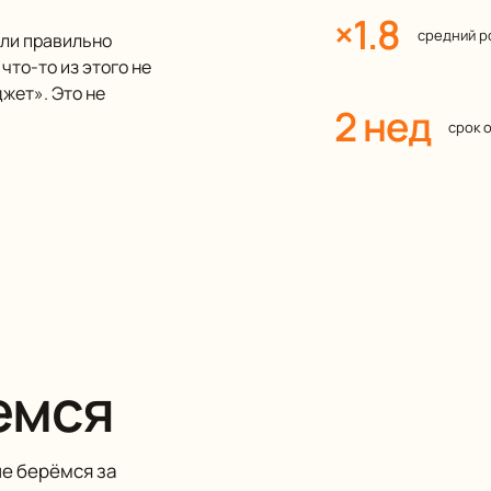
×1.8
средний р
сли правильно
что-то из этого не
жет». Это не
2 нед
срок 
емся
не берёмся за