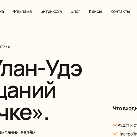
ка
Реклама
Битрикс24
Блог
Кейсы
Контакты
НТИЙ»
Улан-Удэ
щаний
чке».
Что входи
Аудит и 
ампании, ведём,
Настройк