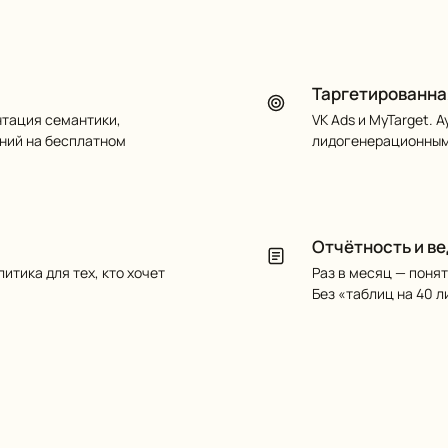
Таргетированна
нтация семантики,
VK Ads и MyTarget. 
аний на бесплатном
лидогенерационным
Отчётность и в
итика для тех, кто хочет
Раз в месяц — понят
Без «таблиц на 40 л