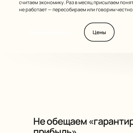
считаем экономику. Раз в месяц присылаем понят
не работает — пересобираем или говорим честно
Обсудить задачу
Цены
Не обещаем «гаранти
прибыль»