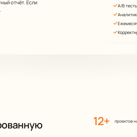
ный отчёт. Если
A/B тест
.
Аналитик
Ежемеся
Корректи
12+
рованную
проектов н