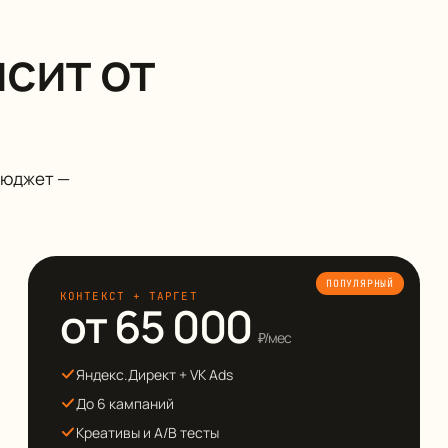
сит от
бюджет —
ПОПУЛЯРНЫЙ
КОНТЕКСТ + ТАРГЕТ
от 65 000
₽/мес
Яндекс.Директ + VK Ads
До 6 кампаний
Креативы и A/B тесты