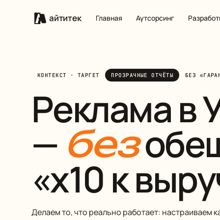
айтитек
Главная
Аутсорсинг
Разработ
КОНТЕКСТ · ТАРГЕТ
ПРОЗРАЧНЫЕ ОТЧЁТЫ
БЕЗ «ГАРА
Реклама в 
—
обе
без
«х10 к выру
Делаем то, что реально работает: настраиваем к