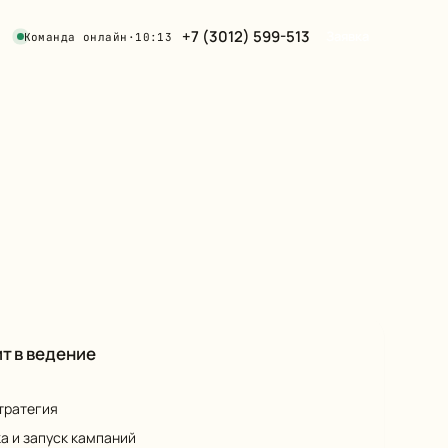
+7 (3012) 599-513
Заявка
Команда онлайн
·
10:13
т в ведение
стратегия
а и запуск кампаний