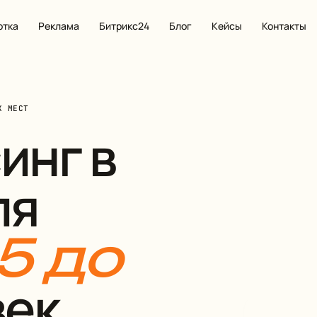
отка
Реклама
Битрикс24
Блог
Кейсы
Контакты
Х МЕСТ
инг в
ля
 5 до
ек.