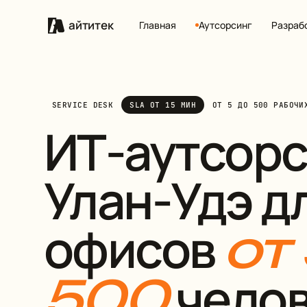
айтитек
Главная
Аутсорсинг
Разраб
SERVICE DESK
SLA ОТ 15 МИН
ОТ 5 ДО 500 РАБОЧИ
ИТ-аутсорс
Улан-Удэ д
офисов
от
челов
500