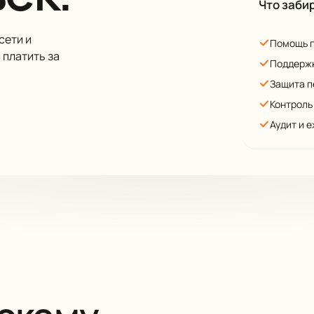
Что заби
сети и
Помощь 
 платить за
Поддержк
Защита п
Контроль
Аудит и 