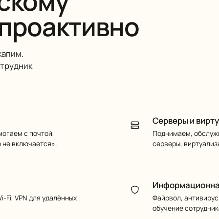
ескому
 проактивно
капим.
отрудник
Серверы и вирт
омогаем с почтой,
Поднимаем, обслужи
 не включается».
серверы, виртуализ
Информационна
-Fi, VPN для удалённых
Файрвол, антивирус
обучение сотрудник