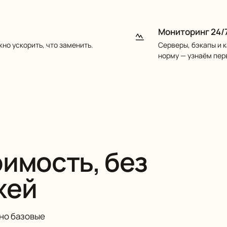
Мониторинг 24/
жно ускорить, что заменить.
Серверы, бэкапы и 
норму — узнаём пер
имость, без
жей
 но базовые