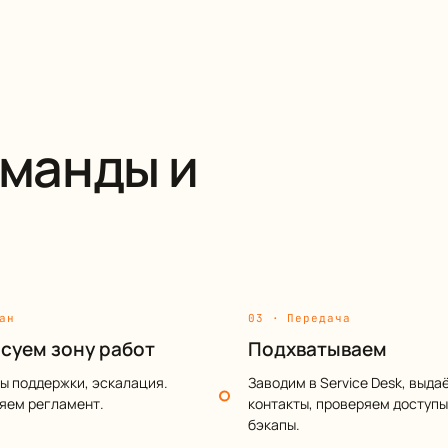
оманды и
ан
03 · Передача
суем зону работ
Подхватываем
сы поддержки, эскалация.
Заводим в Service Desk, выда
яем регламент.
контакты, проверяем доступы
бэкапы.