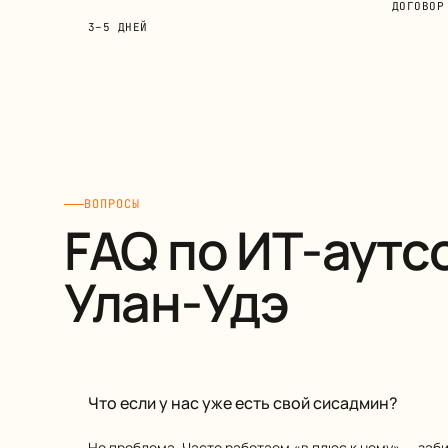
ДОГОВОР
3–5 ДНЕЙ
ВОПРОСЫ
FAQ по ИТ-аутс
Улан-Удэ
Что если у нас уже есть свой сисадмин?
Не проблема. Часто работаем «в плюс к нему» — заб