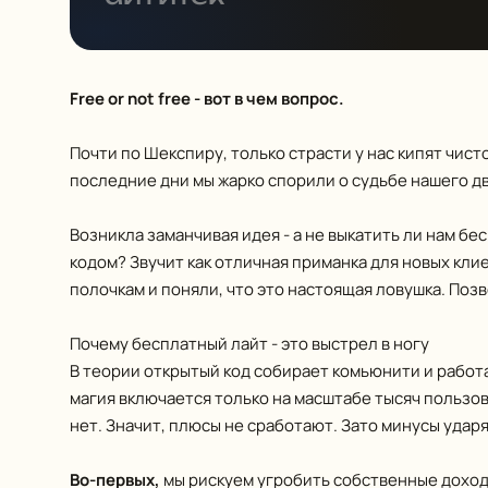
Возникла заманчива
Free or not free - вот в чем вопрос.
Почти по Шекспиру, только страсти у нас кипят чист
последние дни мы жарко спорили о судьбе нашего дв
Возникла заманчивая идея - а не выкатить ли нам б
кодом? Звучит как отличная приманка для новых кли
полочкам и поняли, что это настоящая ловушка. Позв
Почему бесплатный лайт - это выстрел в ногу
В теории открытый код собирает комьюнити и работае
магия включается только на масштабе тысяч пользова
нет. Значит, плюсы не сработают. Зато минусы ударя
Во-первых,
мы рискуем угробить собственные доходы