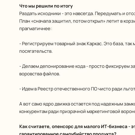
Что мы решили по итогу
Раздать исходники - это навсегда. Передумать и ото
План «сначала защитил, потом открыл» летит в корз
прагматичнее:
- Регистрируем товарный знак Каркас. Это база, так
посягательств.
- Делаем депонирование кода - просто фиксируем за
воровства файлов.
- Идем в Реестр отечественного ПО чисто ради льгот
А вот само ядро движка остается под надежным замк
конкурентам ради призрачной маркетинговой воронк
Как считаете, опенсорс для малого ИТ-бизнеса - э
гарантированное самоубийство продукта?