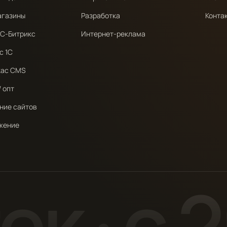
агазины
Разработка
Конта
1С-Битрикс
Интернет-реклама
с 1С
кас CMS
 опт
ние сайтов
жение
к · c 