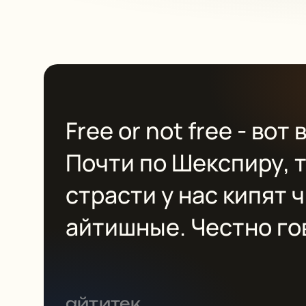
Free or not free - вот
Почти по Шекспиру, 
страсти у нас кипят 
айтишные. Честно го
последние дни мы жа
судьбе нашего движк
айтитек