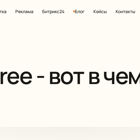
тка
Реклама
Битрикс24
Блог
Кейсы
Контакты
free - вот в че