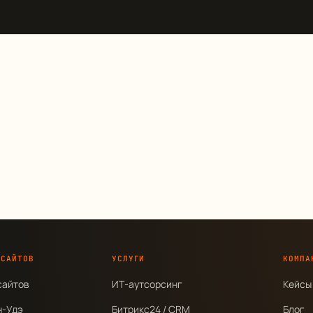
 САЙТОВ
УСЛУГИ
КОМПА
сайтов
ИТ-аутсорсинг
Кейсы
н-Удэ
Битрикс24 / CRM
Блог