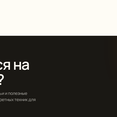
я на
?
ьи и полезные
кретных техник для