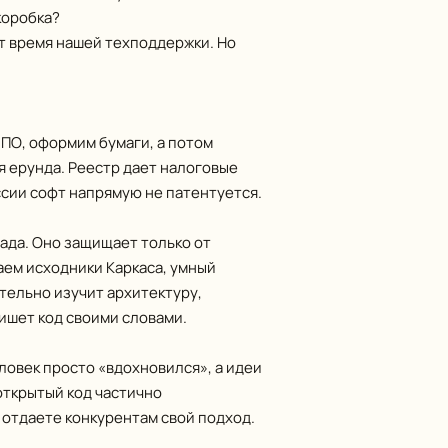
коробка?
 время нашей техподдержки. Но
 ПО, оформим бумаги, а потом
я ерунда. Реестр дает налоговые
оссии софт напрямую не патентуется.
сада. Оно защищает только от
аем исходники Каркаса, умный
ательно изучит архитектуру,
пишет код своими словами.
еловек просто «вдохновился», а идеи
 открытый код частично
о отдаете конкурентам свой подход.