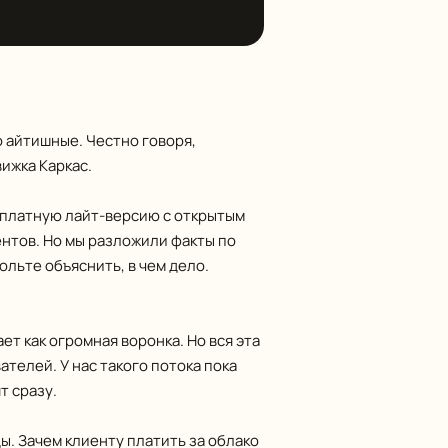
я…
о айтишные. Честно говоря,
ижка Каркас.
есплатную лайт-версию с открытым
ентов. Но мы разложили факты по
ольте объяснить, в чем дело.
т как огромная воронка. Но вся эта
телей. У нас такого потока пока
т сразу.
. Зачем клиенту платить за облако