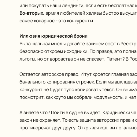
или покупать наши лендинги, если есть бесплатная 
Во-вторых,
армия любителей халявы быстро высушит
самое коварное - это конкуренты.
Иллюзия юридической брони
Была шальная мысль: давайте закинем софт в Реестр
безопасно откроем исходники. По правде, это полна
льготы, но от воровства он не спасает. Патент? В Р
Остается авторское право. И тут кроется главная за
банального копирования строчек. Если мы выкладыв
конкурент не будет тупо копировать текст. Он вним
посмотрит, как круто мы собрали модульность, и на
А знаете что? Пойти в суд не выйдет. Юридически ч
закон не охраняет. То есть защита авторских прав и
противоречат друг другу. Открывая код, вы легальн