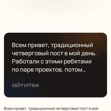
Всем привет, традиционный
четверговый пост в мой день.
Работали с этими ребятами
по паре проектов, потом
встречались в Екб, где нас
кормили бургерами 😊.
айтитек
Наткнулся на разбор ребят,
как застройщики…
Всем привет, традиционный четверговый пост в мой