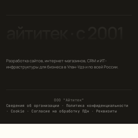
айтитек · c 2001
Разработка сайтов, интернет-магазинов, CRM и ИТ-
инфраструктуры для бизнеса в Улан-Удэ и по всей России.
ООО "Айтитек"
Сведения об организации
·
Политика конфиденциальности
·
Cookie
·
Согласие на обработку ПДн
·
Реквизиты